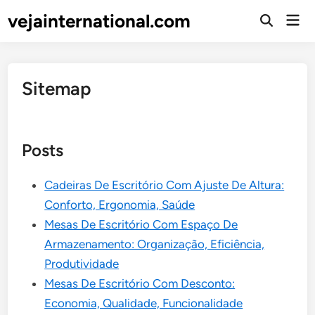
Skip
vejainternational.com
Mai
to
Open
Men
Search
content
Sitemap
Posts
Cadeiras De Escritório Com Ajuste De Altura:
Conforto, Ergonomia, Saúde
Mesas De Escritório Com Espaço De
Armazenamento: Organização, Eficiência,
Produtividade
Mesas De Escritório Com Desconto:
Economia, Qualidade, Funcionalidade