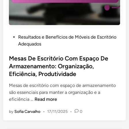
r
i
t
ó
r
P
Resultados e Benefícios de Móveis de Escritório
i
o
Adequados
o
s
C
t
Mesas De Escritório Com Espaço De
o
e
Armazenamento: Organização,
m
d
A
Eficiência, Produtividade
i
j
n
Mesas de escritório com espaço de armazenamento
u
são essenciais para manter a organização e a
s
M
eficiência …
Read more
t
e
e
by
Sofia Carvalho
•
17/11/2025
•
0
s
D
a
e
s
A