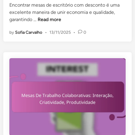
o
Encontrar mesas de escritório com desconto é uma
i
ç
n
excelente maneira de unir economia e qualidade,
n
o
o
M
garantindo …
Read more
D
m
e
e
i
by
Sofia Carvalho
•
13/11/2025
•
0
s
A
a
a
r
,
s
m
S
D
a
a
e
z
ú
E
e
d
s
n
e
c
a
r
m
i
e
t
n
ó
t
r
o
i
:
o