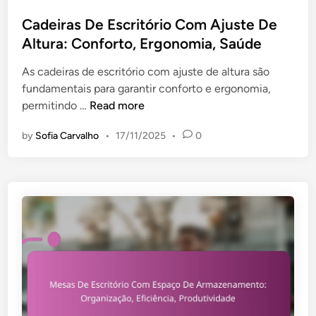
s
t
Cadeiras De Escritório Com Ajuste De
e
Altura: Conforto, Ergonomia, Saúde
d
As cadeiras de escritório com ajuste de altura são
i
fundamentais para garantir conforto e ergonomia,
n
C
permitindo …
Read more
a
by
Sofia Carvalho
•
17/11/2025
•
0
d
e
i
r
a
s
D
e
E
s
c