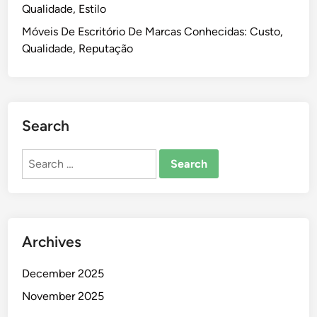
:
Qualidade, Estilo
n
I
a
Móveis De Escritório De Marcas Conhecidas: Custo,
n
l
Qualidade, Reputação
t
i
e
d
r
a
a
d
Search
ç
e
ã
Search
o
for:
,
C
r
i
Archives
a
t
December 2025
i
v
November 2025
i