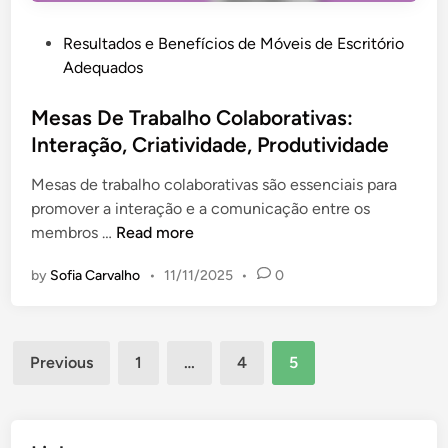
O
C
r
P
Resultados e Benefícios de Móveis de Escritório
o
g
o
Adequados
m
a
s
D
n
t
Mesas De Trabalho Colaborativas:
e
i
e
Interação, Criatividade, Produtividade
s
z
d
c
a
Mesas de trabalho colaborativas são essenciais para
i
o
ç
promover a interação e a comunicação entre os
n
n
ã
M
membros …
Read more
t
o
e
o
,
by
Sofia Carvalho
•
11/11/2025
•
0
s
:
E
a
E
f
s
c
i
Posts
D
o
Previous
1
…
4
5
c
e
pagination
n
i
T
o
ê
r
m
n
a