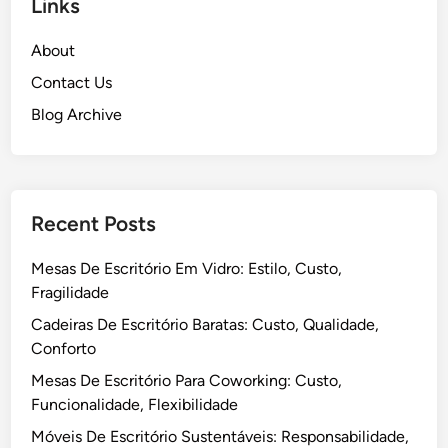
Links
i
c
b
a
i
a
About
,
a
l
Q
Contact Us
,
h
u
P
Blog Archive
o
a
r
C
l
o
o
i
d
l
d
u
a
Recent Posts
a
t
b
d
i
o
Mesas De Escritório Em Vidro: Estilo, Custo,
e
v
r
Fragilidade
,
i
a
F
Cadeiras De Escritório Baratas: Custo, Qualidade,
d
t
u
Conforto
a
i
n
d
Mesas De Escritório Para Coworking: Custo,
v
c
e
Funcionalidade, Flexibilidade
a
i
s
Móveis De Escritório Sustentáveis: Responsabilidade,
o