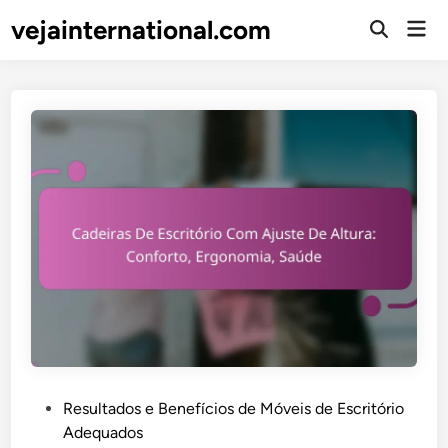
Skip
vejainternational.com
Mai
to
Open
Men
Search
content
P
Resultados e Benefícios de Móveis de Escritório
o
Adequados