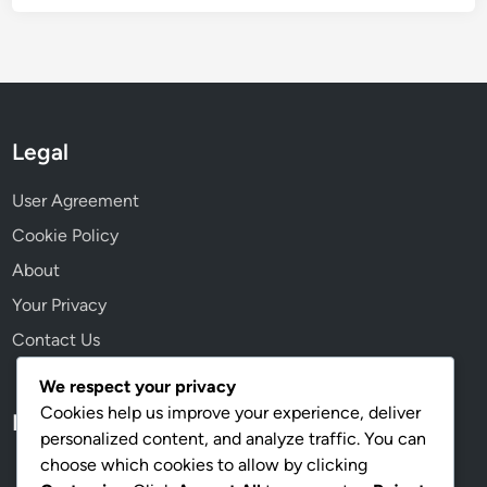
d
a
d
e
,
P
Legal
r
o
User Agreement
d
Cookie Policy
u
About
t
i
Your Privacy
v
Contact Us
i
d
We respect your privacy
a
Cookies help us improve your experience, deliver
Language
d
personalized content, and analyze traffic. You can
e
choose which cookies to allow by clicking